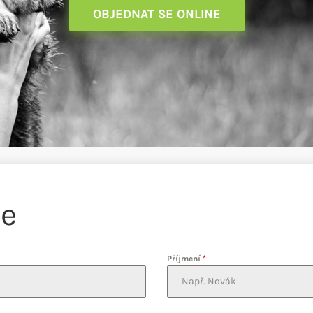
OBJEDNAT SE ONLINE
je
Příjmení
*