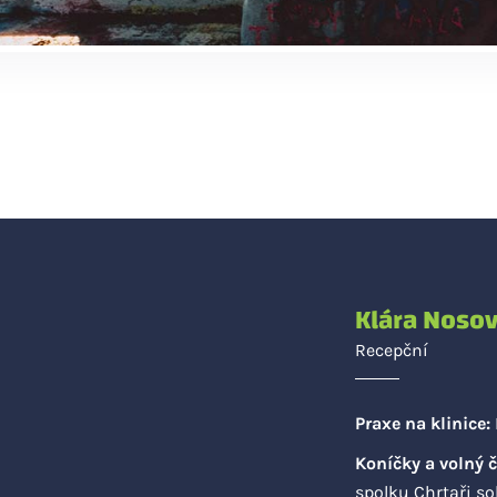
Klára Noso
Recepční
Praxe na klinice:
Koníčky a volný č
spolku Chrtaři so