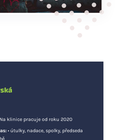
vská
Na klinice pracuje od roku 2020
as:
• útulky, nadace, spolky, předseda
bě