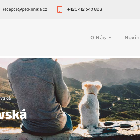
recepce@petklinika.cz
+420 412 540 898
O Nás
Novin
ovská
vská