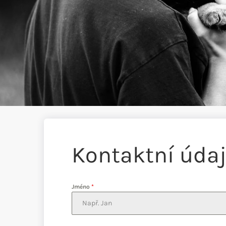
Kontaktní úda
Jméno
*