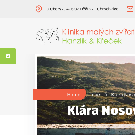
U Obory 2, 405 02 Děčín 7 - Chrochvice
Home
Team
Klára Nos
Klára Noso